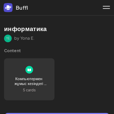
Buffl
информатика
by Yona E.
YE
Content
Компьютермен 
жұмыс кезіндегі 
қауіпсіздік 
5 cards