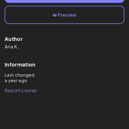
Preview
Author
Ana
K.
Information
Last changed
a year ago
Report course