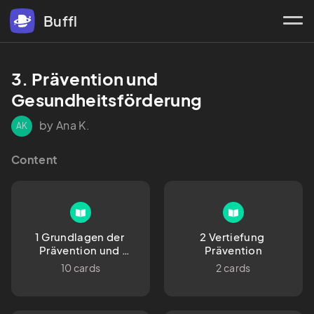
Buffl
3. Prävention und 
Gesundheitsförderung
by Ana K.
AK
Content
1 Grundlagen der 
2 Vertiefung 
Prävention und 
Prävention
Gesundheitsförderung
10 cards
2 cards