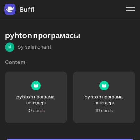
Buffl
pyhton програмасы
by salimzhan I.
si
Content
pyhton програма 
pyhton програма 
негіздері
негіздері
10 cards
10 cards