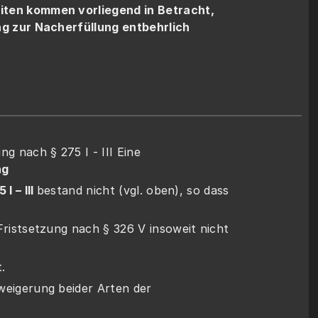
ten kommen vorliegend in Betracht, 
ng zur Nacherfüllung entbehrlich 
a. Leistungsbefreiung nach § 275 I - III Eine 
g 
 I – III 
bestand nicht (vgl. oben), so dass 
. 
weigerung beider Arten der 