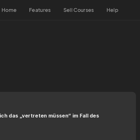
Home
Features
Sell Courses
Help
ch das „vertreten müssen“ im Fall des 