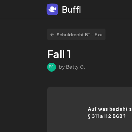
Buffl
Schuldrecht BT - Exa
Fall 1
by Betty G.
BG
Auf was bezieht si
§ 311 a II 2 BGB?