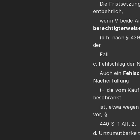
    Die Fristsetz
entbehrlich, 
berechtigterweise
    (d.h. nach § 43
der 
    Fall.
c. Fehlschlag der 
    Auch ein 
Fehlsc
Nacherfüllung 
    (= die vom Käufer gewählte, sofern die Wahl nicht 
beschränkt 
    ist, etwa wegen § 275 oder nach § 439 IV 3) liegt nicht 
vor, § 
    440 S. 1 Alt. 2.
d. Unzumutbarkeit