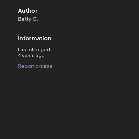
Author
Betty G.
Information
Last changed
4 years ago
Report course