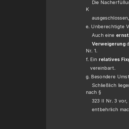
    Die Nacherfül
K 
    ausgeschlossen
e. Unberechtigte 
    Auch eine 
ernst
     Verweigerung 
d
Nr. 1.
f. Ein 
relatives Fi
   vereinbart. 
g. Besondere Umst
    Schließlich li
nach § 
    323 II Nr. 3 
    entbehrlich 