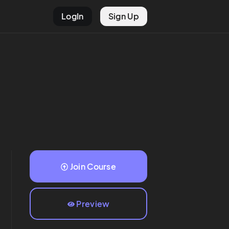
LogIn
Sign Up
Join Course
Preview