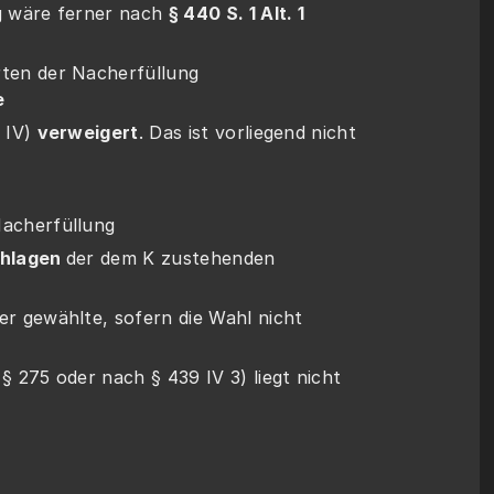
ung wäre ferner nach 
§ 440 S. 1 Alt. 1 
    wenn V beide Arten der Nacherfüllung 
 
9 IV) 
verweigert
. Das ist vorliegend nicht 
Nacherfüllung
hlagen 
der dem K zustehenden 