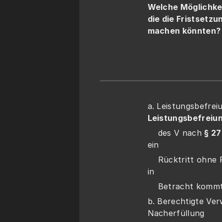
Welche Möglichkei
die die Fristsetzu
machen könnten?
Leistungsbefreiun
    des V nach 
§ 275
ein
    Rücktritt ohne Fristsetzung nach § 326 V insoweit nicht 
in   
    Betracht kommt
b. Berechtigte Ver
Nacherfüllung