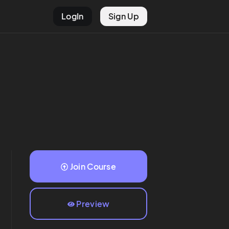
LogIn
Sign Up
Join Course
Preview