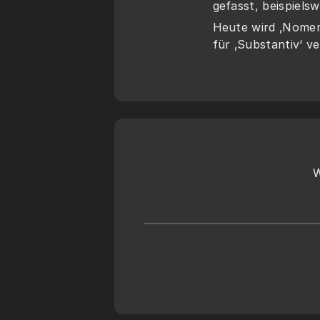
gefasst, beispiels
Heute wird ‚Nomen
für ‚Substantiv‘ v