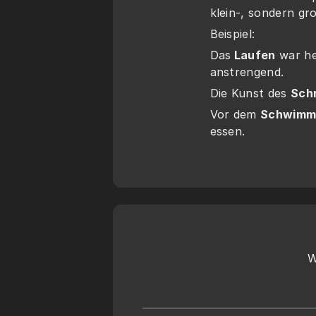
klein-, sondern gr
Beispiel:
Das
 Laufen
 war h
anstrengend.
Die Kunst des 
Schr
Vor dem 
Schwimm
essen.
W