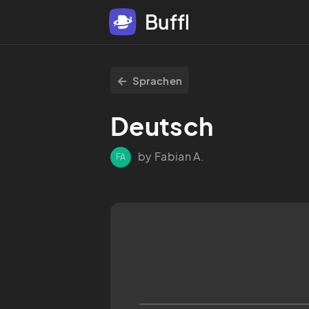
Buffl
Sprachen
Deutsch
by Fabian A.
FA