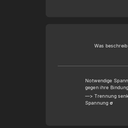
Was beschreibt
Notwendige Spann
gegen ihre Bindun
—> Trennung senkr
Spannung 
σ 