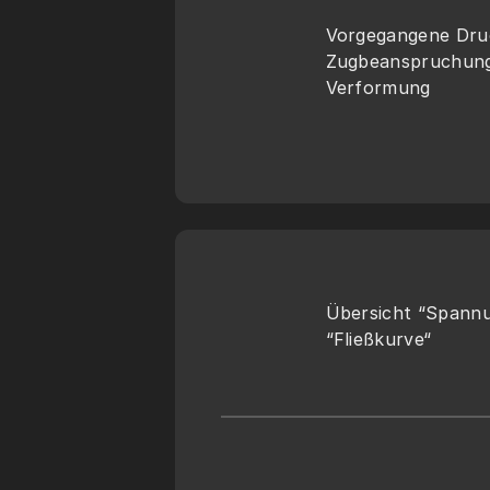
Vorgegangene Druc
Zugbeanspruchung 
Verformung
Übersicht “Spann
“Fließkurve“