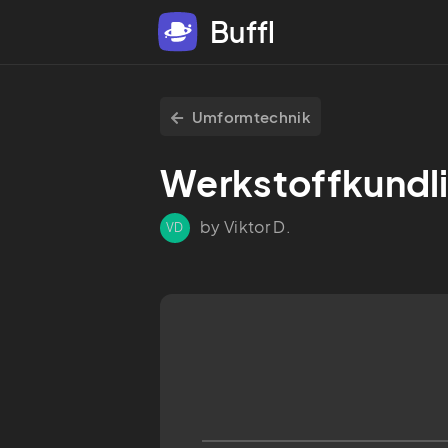
Buffl
Umformtechnik
Werkstoffkundl
by Viktor D.
VD