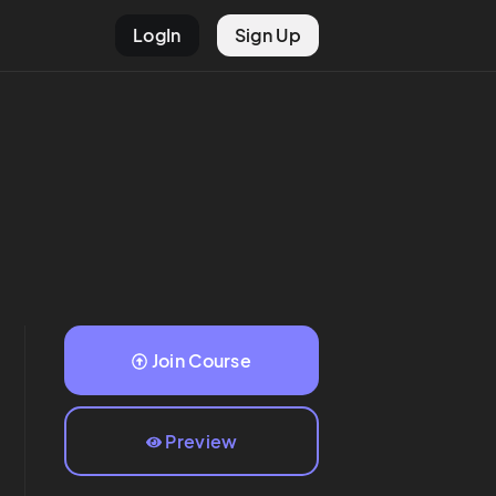
LogIn
Sign Up
Join Course
Preview