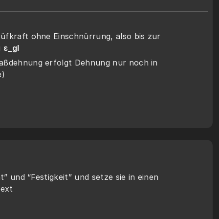
fkraft ohne Einschnürrung, also bis zur 
 
ε_gl
aßdehnung erfolgt Dehnung nur noch in 
e)
ät” und “Festigkeit” und setze sie in einen 
ext