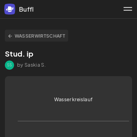
Buffl
WASSERWIRTSCHAFT
Stud. ip
by Saskia S.
SS
Wasserkreislauf