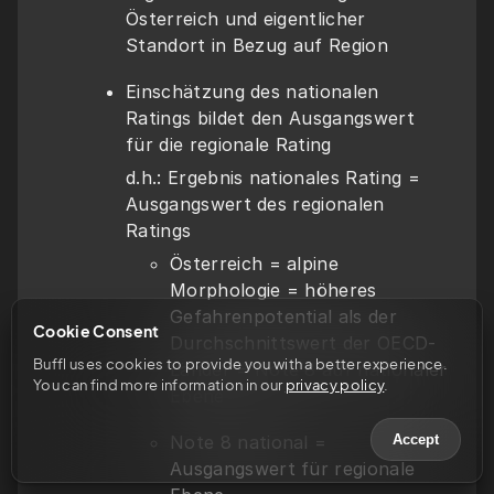
Österreich und eigentlicher 
Standort in Bezug auf Region
Einschätzung des nationalen 
Ratings bildet den Ausgangswert 
für die regionale Rating
d.h.: Ergebnis nationales Rating = 
Ausgangswert des regionalen 
Ratings
Österreich = alpine 
Morphologie = höheres 
Gefahrenpotential als der 
Cookie Consent
Durchschnittswert der OECD-
Buffl uses cookies to provide you with a better experience. 
Länder = Note 8 auf nationaler 
You can find more information in our 
privacy policy
.
Ebene
Note 8 national = 
Accept
Ausgangswert für regionale 