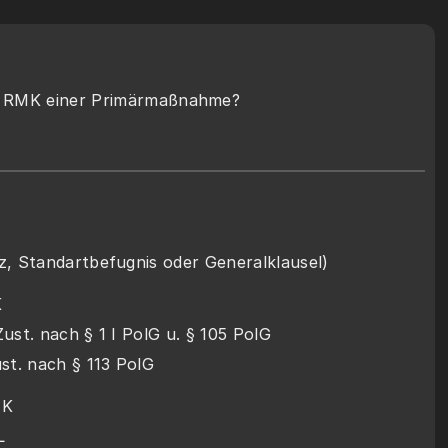
 RMK einer Primärmaßnahme?
z, Standartbefugnis oder Generalklausel)
K
Zust. nach § 1 I PolG u. § 105 PolG
ust. nach § 113 PolG
MK
L