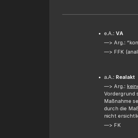
e.A.: 
VA
—> Arg.: “ko
—> FFK (anal
a.A.: 
Realakt
—> Arg.: 
kein
Vordergrund s
Maßnahme sel
durch die Maß
nicht ersichtl
—> FK