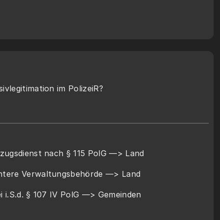
sivlegitimation im PolizeiR?
llzugsdienst nach § 115 PolG —> Land 
untere Verwaltungsbehörde —> Land
ei i.S.d. § 107 IV PolG —> Gemeinden