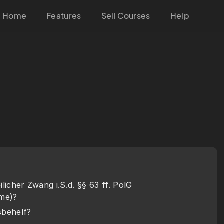
Home
Features
Sell Courses
Help
licher Zwang i.S.d. §§ 63 ff. PolG 
me)? 
sbehelf?