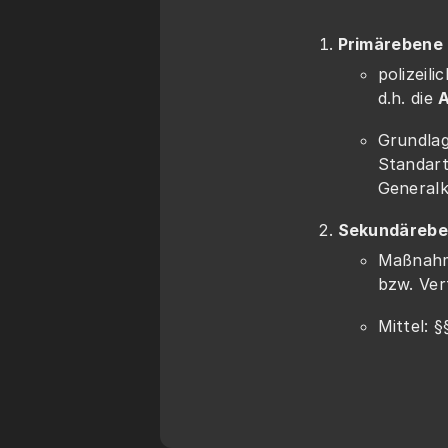
Primärebene
polizeil
d.h. die 
Grundlage
Standart
Generalkl
Sekundärebe
Maßnahm
bzw. Ve
Mittel: 