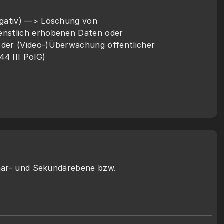
egativ) —> Löschung von 
enstlich erhobenen Daten oder 
der (Video-)Überwachung öffentlicher 
 44 III PolG)
är- und Sekundärebene bzw. 