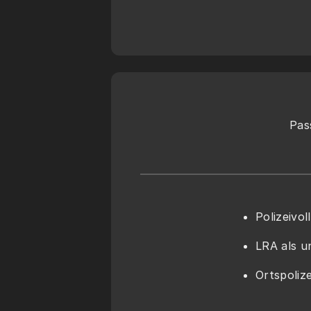
Pas
Polizeivo
LRA als 
Ortspoliz