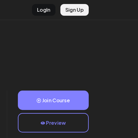
LogIn
Sign Up
Join Course
Preview