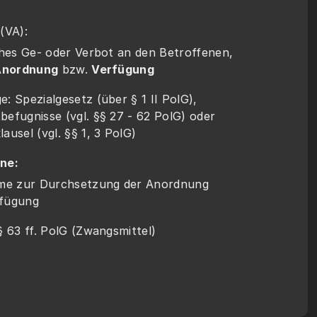
 (VA):
iches Ge- oder Verbot an den Betroffenen, 
Anordnung
 bzw. 
Verfügung
: Spezialgesetz (über § 1 II PolG), 
befugnisse (vgl. §§ 27 - 62 PolG) oder 
ausel (vgl. §§ 1, 3 PolG)
ne: 
e zur Durchsetzung der Anordnung 
rfügung
§§ 63 ff. PolG (Zwangsmittel)