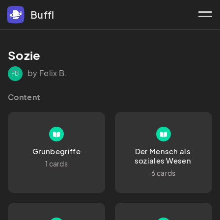
Buffl
Sozie
by Felix B.
FB
Content
Grunbegriffe
Der Mensch als 
soziales Wesen 
1 cards
6 cards