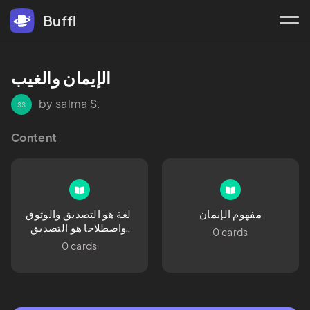
Buffl
الإيمان والغيب
by salma S.
ss
Content
مفهوم الإيمان
لغة هو التصديق والوثوق 
واصطلاحا هو التصديق 
0 cards
بالقلب (الجنان) وقول 
0 cards
باللسان وعمل بالأركان 
(الجوارح)