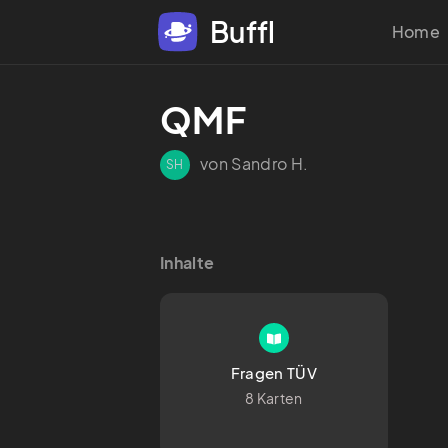
Buffl
Home
QMF
von Sandro H.
SH
Inhalte
Fragen TÜV
8 Karten