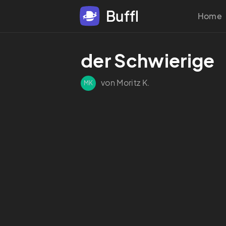
Buffl
Home
der Schwierige 
von Moritz K.
MK