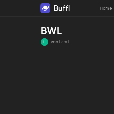
Buffl
Home
BWL
von Lara L.
LL