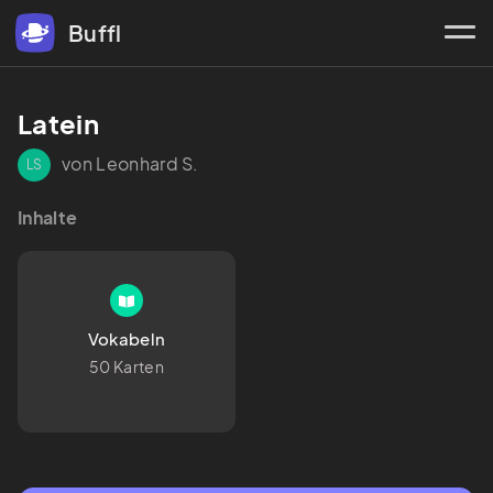
Buffl
Latein 
von Leonhard S.
LS
Inhalte
Vokabeln
50 Karten