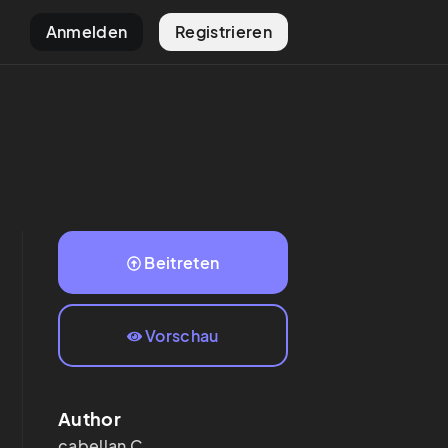
Anmelden
Registrieren
Beitreten
Vorschau
Author
cabellan
C.