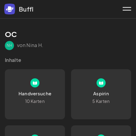
Buffl
OC
von Nina H.
NH
Inhalte
Handversuche
Aspirin
10 Karten
5 Karten