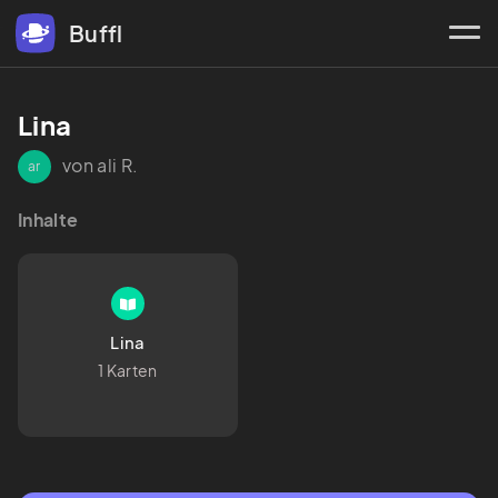
Buffl
Lina
von ali R.
ar
Inhalte
Lina
1 Karten