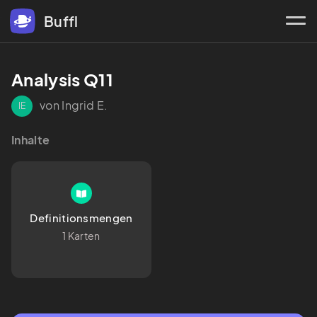
Buffl
Analysis Q11
von Ingrid E.
IE
Inhalte
Definitionsmengen
1 Karten