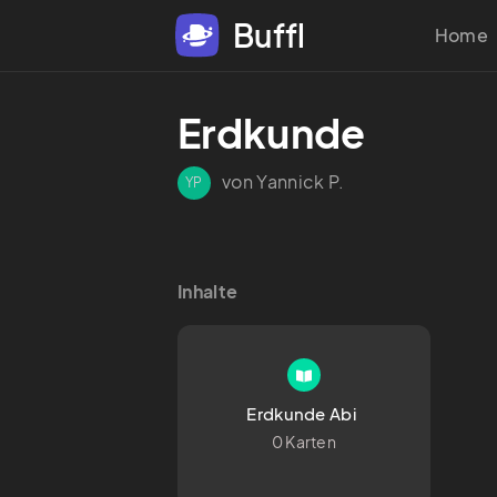
Buffl
Home
Erdkunde 
von Yannick P.
YP
Inhalte
Erdkunde Abi 
0 Karten