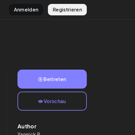
Anmelden
Registrieren
Beitreten
Vorschau
Author
Yannick
P.