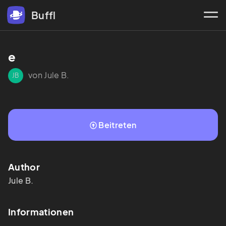
Buffl
e
von Jule B.
JB
Beitreten
Author
Jule
B.
Informationen