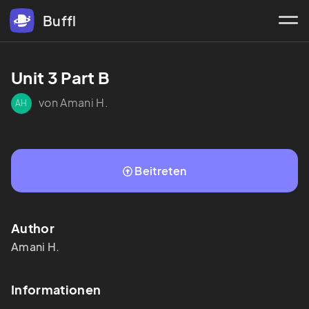
Buffl
Unit 3 Part B
von Amani H.
AH
Beitreten
Author
Amani
H.
Informationen