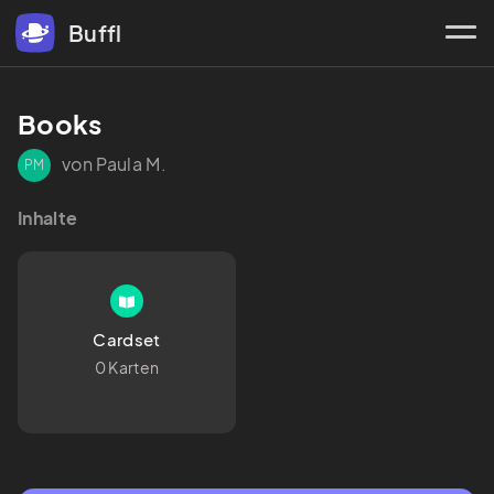
Buffl
Books
von Paula M.
PM
Inhalte
Cardset
0 Karten