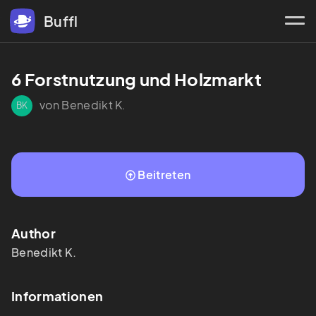
Buffl
6 Forstnutzung und Holzmarkt
von Benedikt K.
BK
Beitreten
Author
Benedikt
K.
Informationen