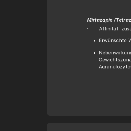
Mirtazapin (Tetra
·       Affinität: 
Erwünschte Wi
Nebenwirkung
Gewichtszuna
Agranulozyto