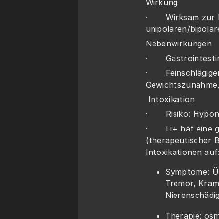
Wirkung
·       Wirksam zu
unipolaren/bipolar
Nebenwirkungen
·       Gastrointes
·       Feinschlägige
Gewichtszunahme, P
 Intoxikation
·       Risiko: Hypo
·       Li+ hat eine
(therapeutischer B
Intoxikationen auf
Symptome: Übe
Tremor, Kramp
Nierenschädi
Therapie: osm