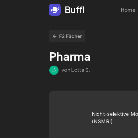
Buffl
Home
F2 Fächer
Pharma
von Lotte S.
LS
Nicht-selektive M
(NSMRI)