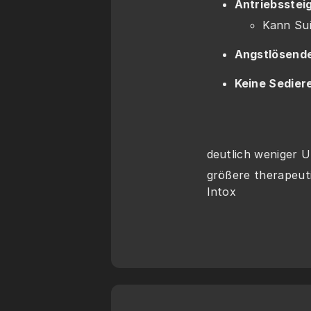
Antriebsstei
Kann Sui
Angstlösend
Keine Sedier
deutlich weniger
größere therapeut
Intox