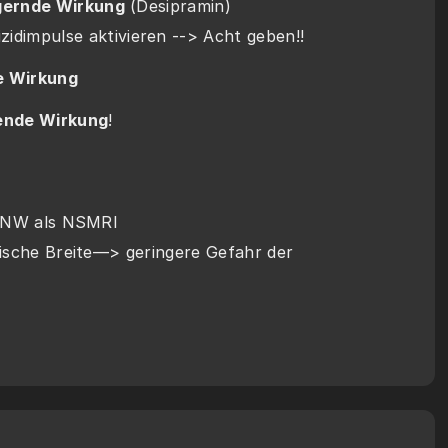
gernde Wirkung
 (Desipramin)
zidimpulse aktivieren --> Acht geben!!
e Wirkung
ende Wirkung
!
 UNW als NSMRI
ische Breite—> geringere Gefahr der 