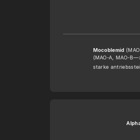
Mocoblemid
 (MAO
(MAO-A, MAO-B—> i
starke antriebsst
Alph