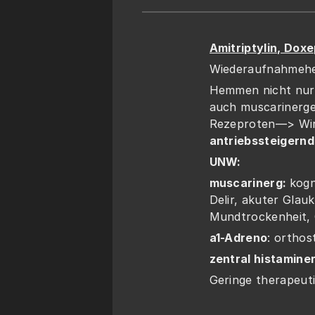
Amitriptylin, Doxe
Wiederaufnahmehe
Hemmen nicht nur
auch muscarinerge
Rezeproten—> Wi
antriebssteigernd
UNW:
muscarinerg: 
kogn
Delir, akuter Gla
Mundtrockenheit, 
a1-Adreno
: orthos
zentral histamine
Geringe therapeut