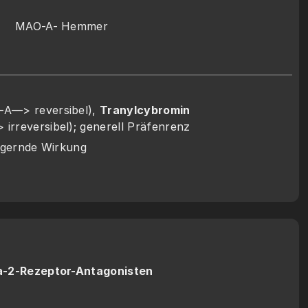
MAO-A- Hemmer
-A—> reversibel), 
Tranylcybromin
rreversibel); generell Präfenrenz
eigernde Wirkung
a-2-Rezeptor-Antagonisten