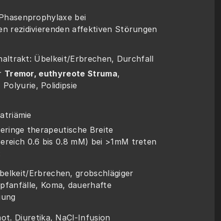
r Phasenprophylaxe bei 
en rezidivierenden affektiven Störungen
tinaltrakt: Übelkeit/Erbrechen, Durchfall
r 
Tremor, euthyreote Struma
, 
olyurie, Polidipsie
natriämie
 geringe therapeutische Breite 
ereich 0.6 bis 0.8 mM) bei >1mM treten 
:
lkeit/Erbrechen, grobschlägiger 
fanfälle, Koma, dauerhafte 
gung
ot. Diuretika, NaCl-Infusion