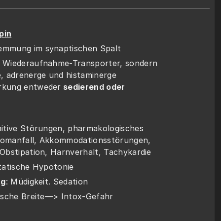
pin
mmung im synaptischen Spalt
 Wiederaufnahme-Transporter, sondern 
, adrenerge und histaminerge 
rkung entweder
 sedierend oder 
itive Störungen, pharmakologisches 
ukomanfall, Akkommodationsstörungen, 
Obstipation, Harnverhalt, Tachykardie
tatische Hypotonie
rg
: Müdigkeit. Sedation
ische Breite—> Intox-Gefahr