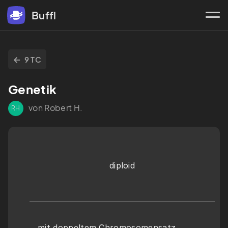
Buffl
9 TC
Genetik
von Robert H.
RH
diploid
mit doppeltem Chromosomensatz 