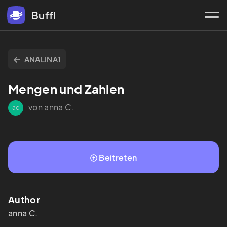
Buffl
ANALINA1
Mengen und Zahlen
von anna C.
ac
Beitreten
Author
anna C.