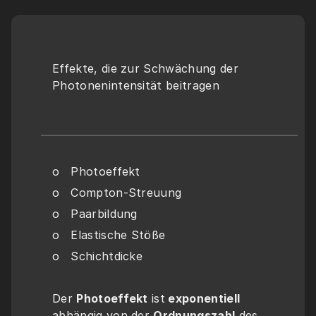
Effekte, die zur Schwächung der 
Photonenintensität beitragen
o   Photoeffekt
o   Compton-Streuung
o   Paarbildung
o   Elastische Stöße
o   Schichtdicke
Der 
Photoeffekt
 ist
 exponentiell
abhängig von der 
Ordnungszahl
 des 