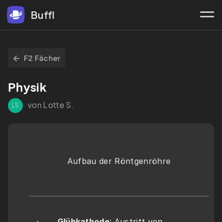
Buffl
F2 Fächer
Physik
von Lotte S.
LS
Aufbau der Röntgenröhre
·       
Glühkathode
: Austritt von 