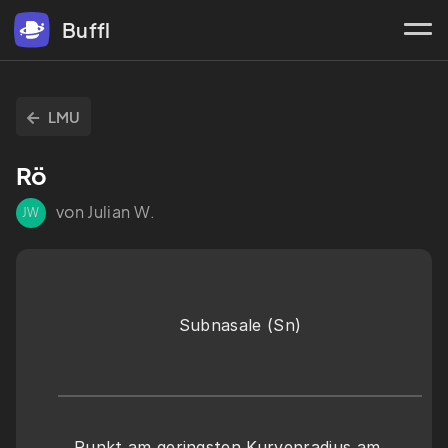
Buffl
LMU
Rö
von Julian W.
JW
Subnasale (Sn)
Punkt am geringsten Kurvenradius am 