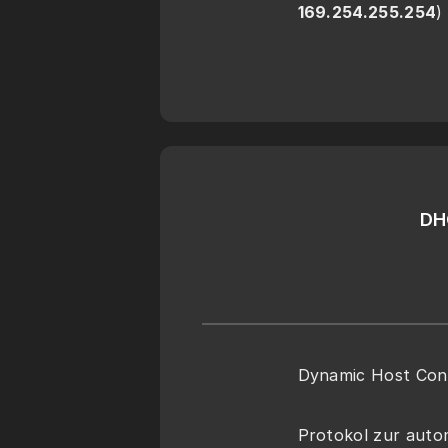
169.254.255.254
)
DH
Dynamic Host Conf
Protokol zur auto