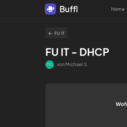
Buffl
Home
FU IT
FU IT - DHCP
von Michael S.
MS
Wof