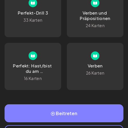
Perfekt-Drill 3
Verben und 
Präpositionen
33 Karten
24 Karten
Perfekt: Hast/bist 
Verben
du am 
26 Karten
Wochenende...
16 Karten
Beitreten