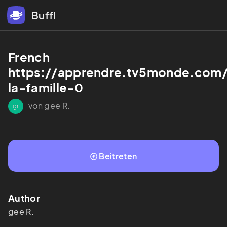
Buffl
French 
https://apprendre.tv5monde.com/f
la-famille-0
von gee R.
gr
Beitreten
Author
gee
R.