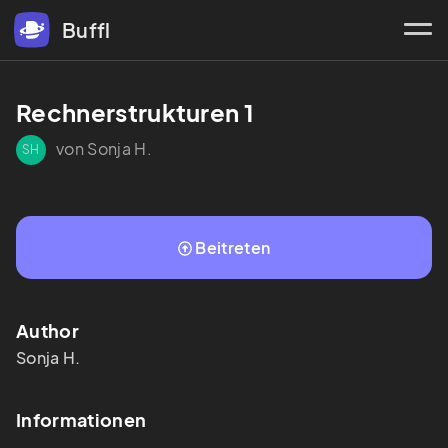
Buffl
Rechnerstrukturen 1
von Sonja H.
SH
Beitreten
Author
Sonja
H.
Informationen