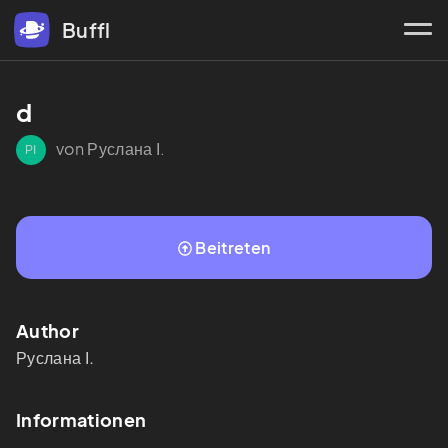
Buffl
d
von Руслана І.
РІ
Beitreten
Author
Руслана
І.
Informationen