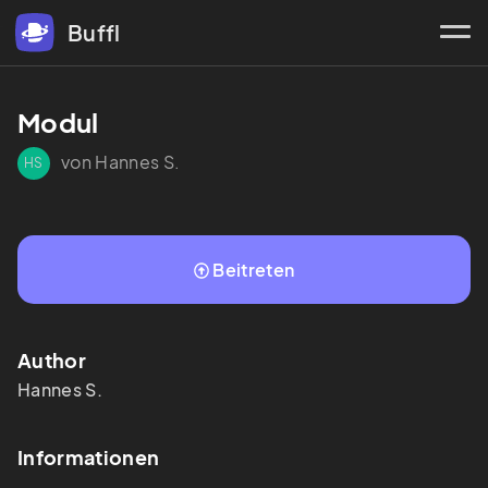
Buffl
Modul
von Hannes S.
HS
Beitreten
Author
Hannes
S.
Informationen