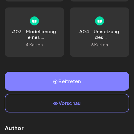
#03 - Modellierung 
#04 - Umsetzung 
eines 
des 
arbeitsplatzbezogenen
arbeitsplatzbezogenen
4 Karten
6 Karten
Sicherheitskonzeptes
Sicherheitskonzepts 
 nach BSI IT-
unterstützen können
Grundschutz
Beitreten
Vorschau
Author