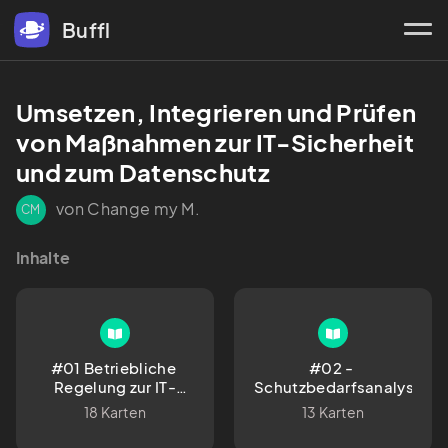
Buffl
Umsetzen, Integrieren und Prüfen 
von Maßnahmen zur IT-Sicherheit 
und zum Datenschutz
von Change my M.
CM
Inhalte
#01 Betriebliche 
#02 - 
Regelung zur IT-
Schutzbedarfsanalyse
Sicherheit
18 Karten
13 Karten