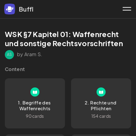
Buffl
WSK §7 Kapitel 01: Waffenrecht 
und sonstige Rechtsvorschriften
by Aram S.
AS
Content
1. Begriffe des 
2. Rechte und 
Waffenrechts
Pflichten
90 cards
154 cards