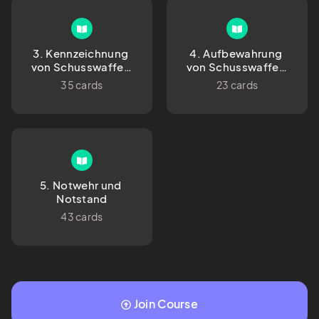
3. Kennzeichnung 
4. Aufbewahrung 
von Schusswaffen 
von Schusswaffen 
und Munition
und Munition
35 cards
23 cards
5. Notwehr und 
Notstand
43 cards
Join Course