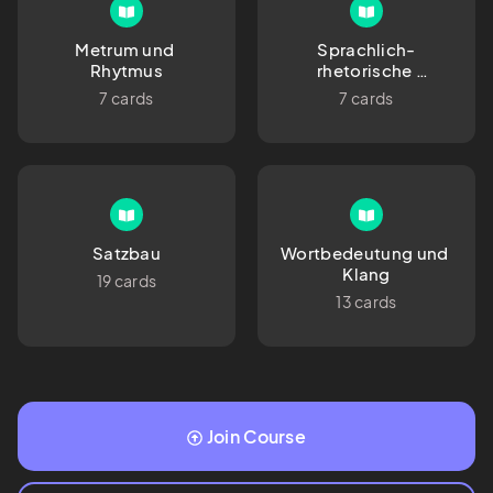
Metrum und 
Sprachlich-
Rhytmus
rhetorische 
Gestaltung
7 cards
7 cards
Satzbau
Wortbedeutung und 
Klang
19 cards
13 cards
Join Course