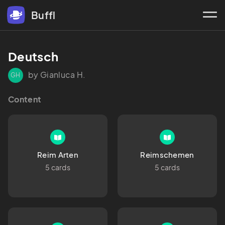
Buffl
Deutsch
by Gianluca H.
GH
Content
Reim Arten
Reimschemen
5 cards
5 cards