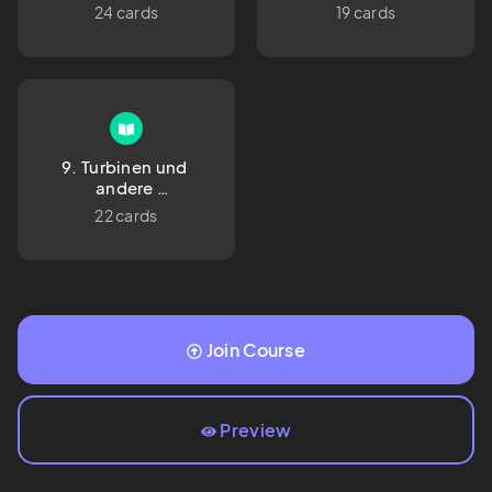
Anlagentechnik
Kältemittelverdichter
24 cards
19 cards
9. Turbinen und 
andere 
Expansionsmaschinen
22 cards
Join Course
Preview