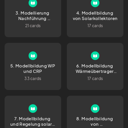
3. Modellierung 
4. Modellbildung 
Nachführung 
von Solarkollektoren
konzentrierender 
21 cards
17 cards
Kollektoren
5. Modellbildung WP 
6. Modellbildung 
und CRP
Wärmeübertrager 
und th Speicher
33 cards
17 cards
7. Modellbildung 
8. Modellbildung 
und Regelung solare 
von 