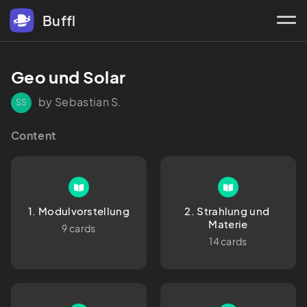
Buffl
Geo und Solar
by Sebastian S.
SS
Content
1. Modulvorstellung
2. Strahlung und 
Materie
9 cards
14 cards