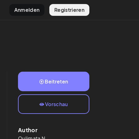
Anmelden
Registrieren
Beitreten
Vorschau
Author
Oulimata
N.