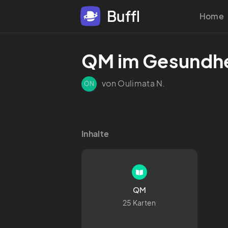
Buffl
Home
QM im Gesundh
von Oulimata N.
ON
Inhalte
QM
25 Karten