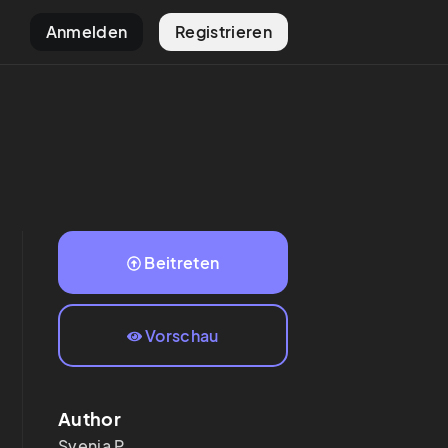
Anmelden
Registrieren
Beitreten
Vorschau
Author
Svenja
P.