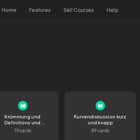
Home
Features
Sell Courses
Help
Krümmung und 
Kurvendiskussion kurz 
Definitions und 
und knapp
Wertebereich
19 cards
89 cards