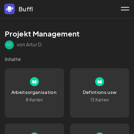
Buffl
Projekt Management 
von Artur D.
AD
Inhalte
Arbeitsorganisation 
Defintions usw
8 Karten
13 Karten