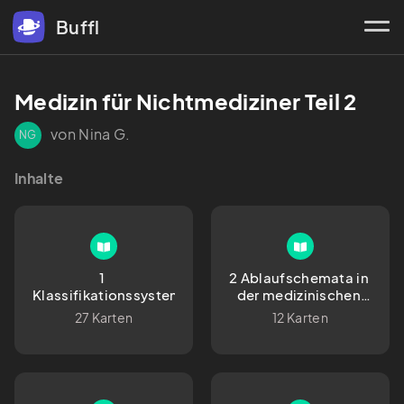
Buffl
Medizin für Nichtmediziner Teil 2
von Nina G.
NG
Inhalte
1 
2 Ablaufschemata in 
Klassifikationssysteme
der medizinischen 
Heilbehandlung
27 Karten
12 Karten