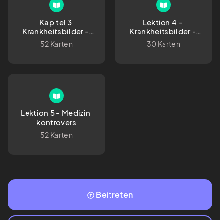
Kapitel 3 
Lektion 4 - 
Krankheitsbilder - 
Krankheitsbilder - 
somatisch
psychisch/ 
52 Karten
30 Karten
psychosomatisch
Lektion 5 - Medizin 
kontrovers
52 Karten
Beitreten