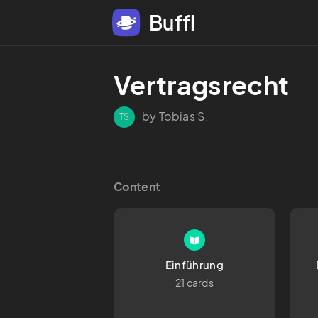
Buffl
Vertragsrecht
by Tobias S.
TS
Content
Einführung
21 cards