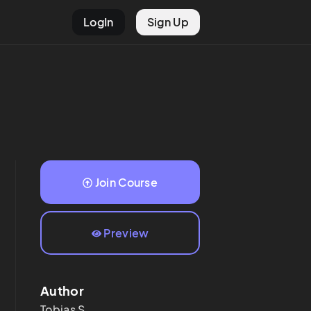
LogIn
Sign Up
Join Course
Preview
Author
Tobias
S.