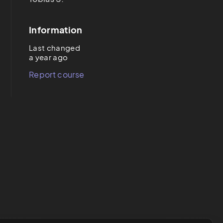
Information
Last changed
a year ago
Report course