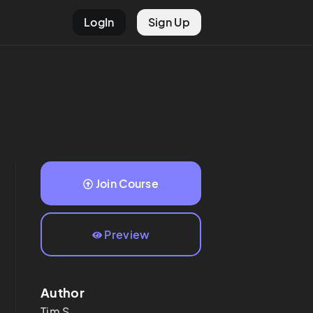
LogIn
Sign Up
Join Course
Preview
Author
Tim
S.