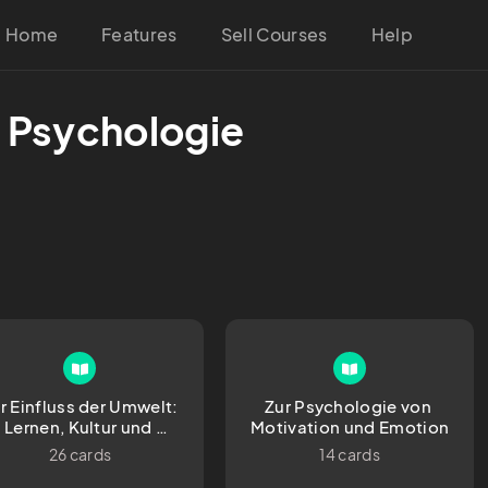
Home
Features
Sell Courses
Help
e Psychologie
r Einfluss der Umwelt: 
Zur Psychologie von 
Lernen, Kultur und 
Motivation und Emotion
Sozialisation
26 cards
14 cards