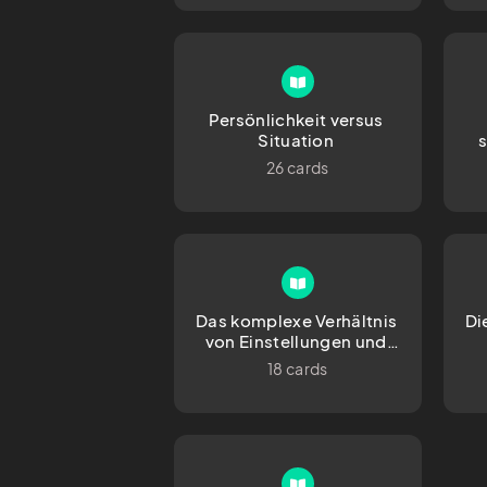
Persönlichkeit versus 
Situation 
s
26 cards
Das komplexe Verhältnis 
Di
von Einstellungen und 
Verhalten – nur wer sich 
18 cards
ändert, bleibt sich treu 