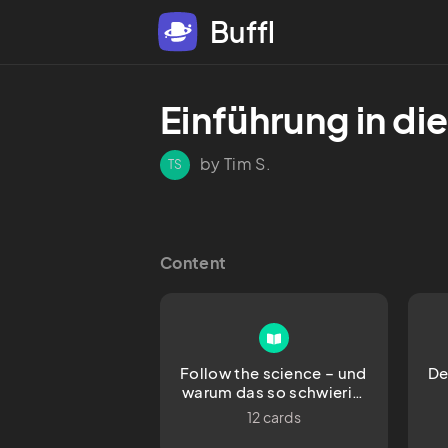
Buffl
Einführung in di
by Tim S.
TS
Content
Follow the science – und 
De
warum das so schwierig 
ist
12 cards