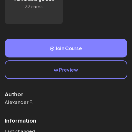
Vertragsverhandlungen
33 cards
Join Course
Preview
Author
Alexander
F.
Information
Last changed