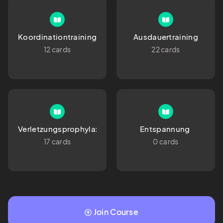
Koordinationtraining
Ausdauertraining
12 cards
22 cards
Verletzungsprophylaxe
Entspannung 
17 cards
0 cards
Join Course