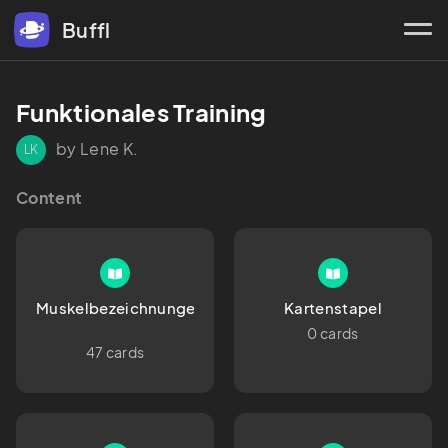
Buffl
Funktionales Training
by Lene K.
LK
Content
Muskelbezeichnungen
Kartenstapel
0 cards
47 cards