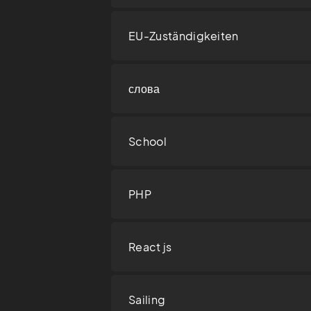
EU-Zuständigkeiten
слова
School
PHP
React js
Sailing