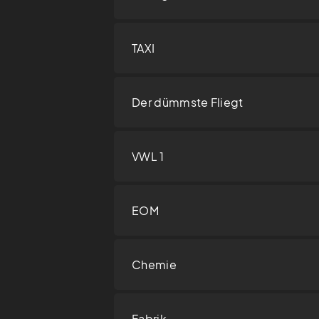
TAXI
Der dümmste Fliegt
VWL 1
EOM
Chemie
Fabrik