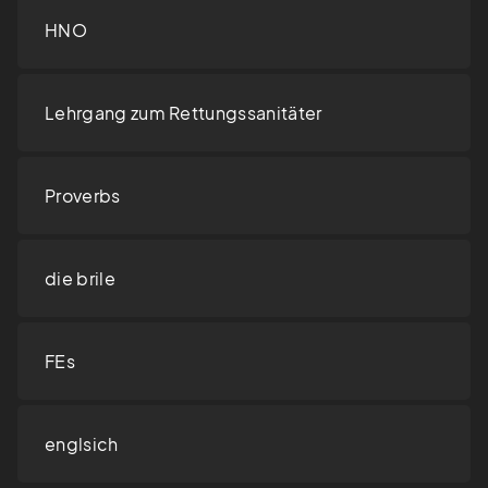
HNO
Lehrgang zum Rettungssanitäter
Proverbs
die brile
FEs
englsich