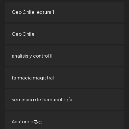
Geo Chile lectura 1
Geo Chile
analisis y control II
farmacia magistral
seminario de farmacología
Anatomie🤝🏻